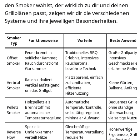
den Smoker wählst, der wirklich zu dir und deinen
Grillplänen passt, zeigen wir dir die verschiedenen
Systeme und ihre jeweiligen Besonderheiten.
Smoker
Funktionsweise
Vorteile
Beste Anwendu
Typ
Feuer brennt in
Traditionelles BBQ-
Große Grillpartys,
Offset
seitlicher Kammer,
Erlebnis, intensives
intensives
Smoker
Rauch durchströmt
Raucharoma,
Geschmackserlebn
Garkammer
bewährte Technik
erfahrene Griller
Platzsparend, einfach
Rauch zirkuliert
Vertical
zu handhaben,
Kleine Gärten,
vertikal aufsteigend
Smoker
effiziente
Balkone, Anfänge
um das Grillgut
Hitzenutzung
Holzpellets als
Automatische
Bequemes Grillen
Pellets
Brennstoff mit
Temperaturkontrolle,
ohne ständige
Smoker
automatischer
selbsttätig regelbar,
Überwachung,
Temperaturregelung
minimaler Aufwand
vielseitige Nutzun
Spezielle
Gleichmäßige
Höherwertige
Reverse
Umlenkkammer
Temperaturverteilung,
Ergebnisse, Griller
Flow
verteilt Hitze
reduzierte
die Wert auf