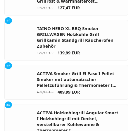
Grillrost & Warmhalterost…
127,47 EUR
169,99 EUR
#2
TAINO HERO XL BBQ Smoker
GRILLWAGEN Holzkohle Grill
Grillkamin Standgrill Räucherofen
Zubehör
139,99 EUR
179,99 EUR
#3
ACTIVA Smoker Grill El Paso I Pellet
Smoker mit automatischer
Pelletzuführung & Thermometer I…
409,99 EUR
459,99 EUR
#4
ACTIVA Holzkohlegrill Angular Smart
I Holzkohlegrill mit Deckel,
verstellbarer Kohlewanne &
Thermometer I…