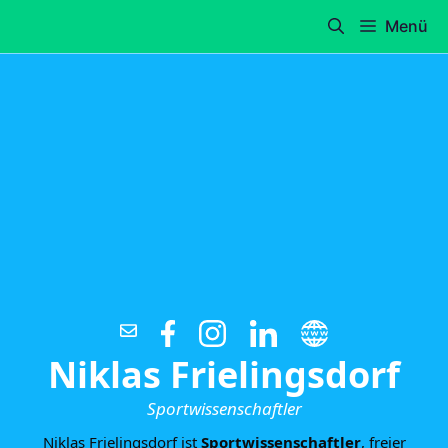
Zum
Menü
Inhalt
springen
Niklas Frielingsdorf
Sportwissenschaftler
Niklas Frielingsdorf ist
Sportwissenschaftler
, freier